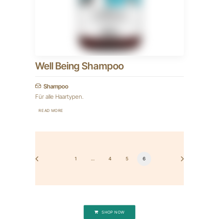
Well Being Shampoo
Shampoo
Für alle Haartypen.
READ MORE
1
…
4
5
6
SHOP NOW