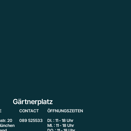
Gärtnerplatz
E
CONTACT
ÖFFNUNGSZEITEN
str. 20
089 525533
DI. : 11 - 18 Uhr
ünchen
MI. : 11 - 18 Uhr
land
DO. : 11 - 18 Uhr