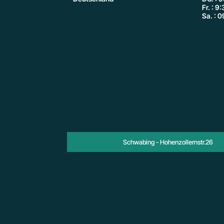
Fr. : 9
Sa. : 0
Schwabing - Hohenzollernstr.26