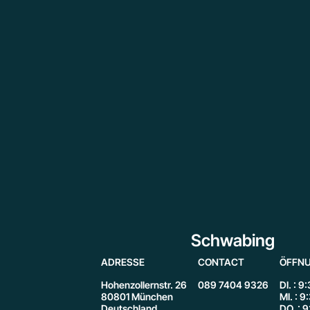
Schwabing
ADRESSE
CONTACT
ÖFFNU
Hohenzollernstr. 26
089 7404 9326
DI. : 9
80801 München
MI. : 9
Deutschland
DO. : 9