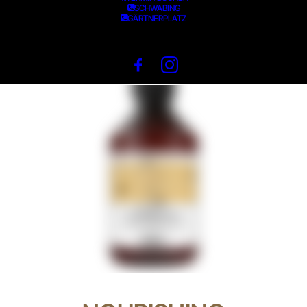
SCHWABING
GÄRTNERPLATZ