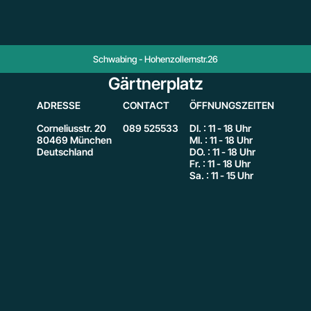
Schwabing - Hohenzollernstr.26
Gärtnerplatz
ADRESSE
CONTACT
ÖFFNUNGSZEITEN
Corneliusstr. 20
089 525533
DI. : 11 - 18 Uhr
80469 München
MI. : 11 - 18 Uhr
Deutschland
DO. : 11 - 18 Uhr
Fr. : 11 - 18 Uhr
Sa. : 11 - 15 Uhr