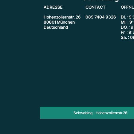
ADRESSE
CONTACT
ÖFFNU
Hohenzollernstr. 26
089 7404 9326
DI. : 9
80801 München
MI. : 9
Deutschland
DO. : 9
Fr. : 9
Sa. : 0
Schwabing - Hohenzollernstr.26