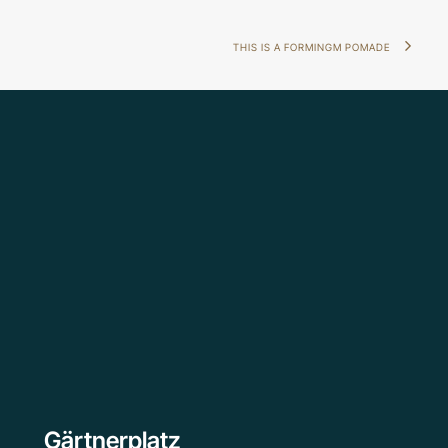
THIS IS A FORMINGM POMADE
Gärtnerplatz