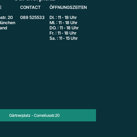
E
CONTACT
ÖFFNUNGSZEITEN
str. 20
089 525533
DI. : 11 - 18 Uhr
ünchen
MI. : 11 - 18 Uhr
land
DO. : 11 - 18 Uhr
Fr. : 11 - 18 Uhr
Sa. : 11 - 15 Uhr
Gärtnerplatz - Corneliusstr.20