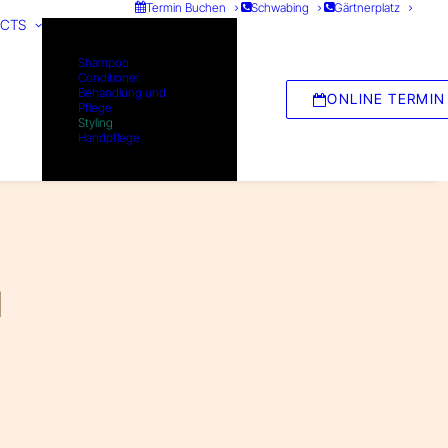
Termin Buchen
Schwabing
Gärtnerplatz
CTS
Shampoo
Conditioner
Behandlung und
ONLINE TERMIN
Pflege
Styling
Handpflege
M