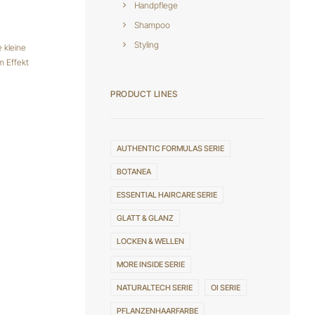
Handpflege
Shampoo
Styling
 kleine
m Effekt
PRODUCT LINES
AUTHENTIC FORMULAS SERIE
BOTANEA
ESSENTIAL HAIRCARE SERIE
GLATT & GLANZ
LOCKEN & WELLEN
MORE INSIDE SERIE
NATURALTECH SERIE
OI SERIE
PFLANZENHAARFARBE