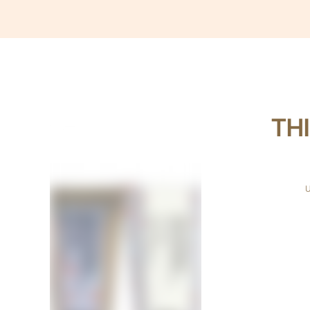
THI
U