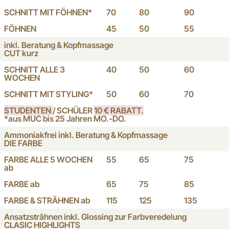
SCHNITT MIT FÖHNEN*
70
80
90
FÖHNEN
45
50
55
inkl. Beratung & Kopfmassage
CUT kurz
SCHNITT ALLE 3
40
50
60
WOCHEN
SCHNITT MIT STYLING*
50
60
70
STUDENTEN
/ SCHÜLER
10 € RABATT.
*aus MUC bis 25 Jahren MO.-DO.
Ammoniakfrei inkl. Beratung & Kopfmassage
DIE FARBE
FARBE ALLE 5 WOCHEN
55
65
75
ab
FARBE ab
65
75
85
FARBE & STRÄHNEN ab
115
125
135
Ansatzsträhnen inkl. Glossing zur Farbveredelung
CLASIC HIGHLIGHTS