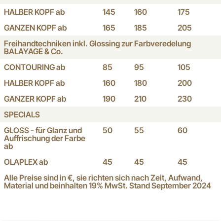
HALBER KOPF ab
145
160
175
GANZEN KOPF ab
165
185
205
Freihandtechniken inkl. Glossing zur Farbveredelung
BALAYAGE & Co.
CONTOURING ab
85
95
105
HALBER KOPF ab
160
180
200
GANZER KOPF ab
190
210
230
SPECIALS
GLOSS - für Glanz und
50
55
60
Auffrischung der Farbe
ab
OLAPLEX ab
45
45
45
Alle Preise sind in €, sie richten sich nach Zeit, Aufwand,
Material und beinhalten 19% MwSt. Stand September 2024