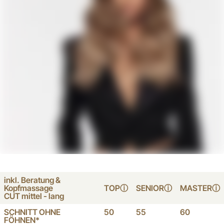
inkl. Beratung &
Kopfmassage
TOPⓘ
SENIORⓘ
MASTERⓘ
CUT mittel - lang
SCHNITT OHNE
50
55
60
FÖHNEN*