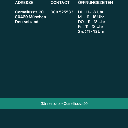
ADRESSE
CONTACT
ÖFFNUNGSZEITEN
Corneliusstr. 20
089 525533
DI. : 11 - 18 Uhr
80469 München
MI. : 11 - 18 Uhr
Deutschland
DO. : 11 - 18 Uhr
Fr. : 11 - 18 Uhr
Sa. : 11 - 15 Uhr
Gärtnerplatz - Corneliusstr.20