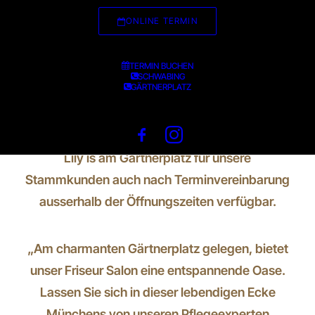
ONLINE TERMIN
TERMIN BUCHEN
JETZT BUCHEN - GÄRTNERPLATZ
SCHWABING
GÄRTNERPLATZ
Corneliusstr. 20, 80469 München,
089 525533
Lily is am Gärtnerplatz für unsere
Stammkunden auch nach Terminvereinbarung
ausserhalb der Öffnungszeiten verfügbar.
„Am charmanten Gärtnerplatz gelegen, bietet
unser Friseur Salon eine entspannende Oase.
Lassen Sie sich in dieser lebendigen Ecke
Münchens von unseren Pflegeexperten